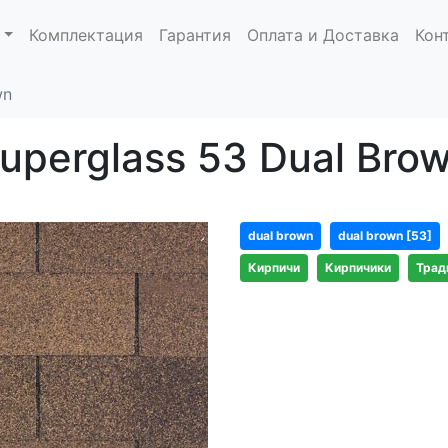
Комплектация
Гарантия
Оплата и Доставка
Кон
wn
uperglass 53 Dual Bro
dual brown
dual brown [53]
Кирпичи
Кирпичики
Трад