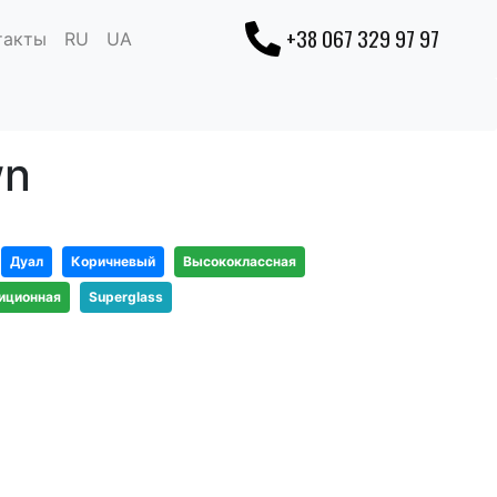
+38 067 329 97 97
такты
RU
UA
wn
Дуал
Коричневый
Высококлассная
иционная
Superglass