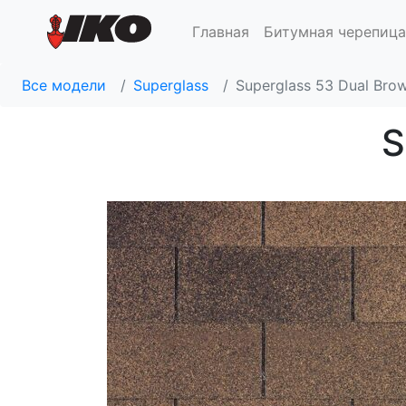
Главная
Битумная черепица
Все модели
Superglass
Superglass 53 Dual Bro
S